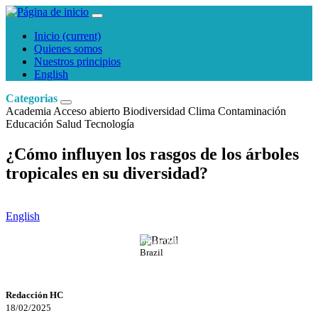
Inicio
(current)
Quienes somos
Nuestros principios
English
Categorias
Academia
Acceso abierto
Biodiversidad
Clima
Contaminación
Educación
Salud
Tecnología
¿Cómo influyen los rasgos de los árboles
tropicales en su diversidad?
English
Roman Odintsov
Brazil
Redacción HC
18/02/2025