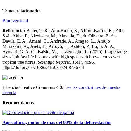
Temas relacionados
Biodiversidad
Referencia:
Baker, T. R., Adu-Bredu, S., Affum-Baffoe, K., Aiba,
S.-I., Akite, P., Alexiades, M., Almeida, E., de Oliveira, E. A.,
Davila, E. A., Amani, C., Andrade, A., Aragao, L., Araujo-
Murakami, A., Arets, E., Arroyo, L., Ashton, P., Ifo, S. A. A.,
Aymard, G. A. C., Baisie, M., … Zemagho, L. (2025). Large range
sizes link fast life histories with high species richness across wet
tropical tree floras.
Scientific Reports, 15
(1), 4695.
https://doi.org/10.1038/s41598-024-84367-3
Licencia Creative Commons 4.0.
Lee las condiciones de nuestra
licencia
Recomendamos
Agricultura, motor de mas del 90% de la deforestación