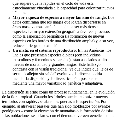
que sugiere que la rapidez en el ciclo de vida está
estrechamente vinculada a la capacidad para colonizar nuevos
hábitats.
Mayor riqueza de especies a mayor tamaño de rango
: Los
datos confirman que los linajes que logran dispersarse en
áreas más extensas también tienden a ser más ricos en
especies. La mayor extensión geográfica favorece procesos
como la especiación peripátrica (la formación de nuevas
especies en los bordes de una distribución amplia) y, a su vez,
reduce el riesgo de extinción.
Un matiz en el sistema reproductivo
: En las Américas, los
linajes que presentan especies dioicas (con individuos
masculinos y femeninos separados) están asociados a altos
niveles de mortalidad y grandes rangos. Este hallazgo
contrasta con la visión tradicional, ya que indica que, lejos de
ser un “callejón sin salida” evolutivo, la dioecia podría
facilitar la dispersión y la diversificación, posiblemente
mediante una mayor variabilidad genética y adaptativa.
La dispersión se erige como un proceso fundamental en la evolución
de la flora tropical. Cuando los árboles pueden colonizar nuevos
territorios con rapidez, se abren las puertas a la especiación. Por
ejemplo, al atravesar paisajes que han sido moldeados por eventos
geológicos – como la elevación de montañas o la formación de islas
– las poblaciones se aíslan y, con el tiempo, divergen genéticamente.