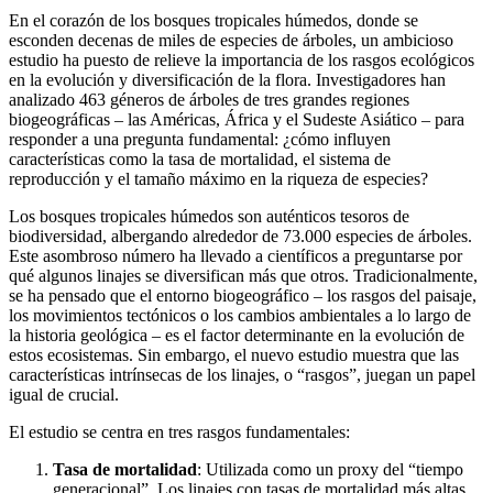
En el corazón de los bosques tropicales húmedos, donde se
esconden decenas de miles de especies de árboles, un ambicioso
estudio ha puesto de relieve la importancia de los rasgos ecológicos
en la evolución y diversificación de la flora. Investigadores han
analizado 463 géneros de árboles de tres grandes regiones
biogeográficas – las Américas, África y el Sudeste Asiático – para
responder a una pregunta fundamental: ¿cómo influyen
características como la tasa de mortalidad, el sistema de
reproducción y el tamaño máximo en la riqueza de especies?
Los bosques tropicales húmedos son auténticos tesoros de
biodiversidad, albergando alrededor de 73.000 especies de árboles.
Este asombroso número ha llevado a científicos a preguntarse por
qué algunos linajes se diversifican más que otros. Tradicionalmente,
se ha pensado que el entorno biogeográfico – los rasgos del paisaje,
los movimientos tectónicos o los cambios ambientales a lo largo de
la historia geológica – es el factor determinante en la evolución de
estos ecosistemas. Sin embargo, el nuevo estudio muestra que las
características intrínsecas de los linajes, o “rasgos”, juegan un papel
igual de crucial.
El estudio se centra en tres rasgos fundamentales:
Tasa de mortalidad
: Utilizada como un proxy del “tiempo
generacional”. Los linajes con tasas de mortalidad más altas,