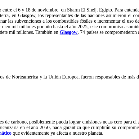
entre el 6 y 18 de noviembre, en Sharm El Sheij, Egipto. Para entender
aterra, en Glasgow, los representantes de las naciones asumieron el 
ar las subvenciones a los combustibles fósiles e incrementar el uso d
cien mil millones por año hasta el año 2025, este compromiso asumido e
isiete mil millones. También en
Glasgow
, 74 países se comprometieron 
os de Norteamérica y la Unión Europea, fueron responsables de más 
es de carbono, posiblemente pueda lograr emisiones netas cero para el a
lcanzarla en el año 2050, nada garantiza que cumplirán su compromiso
mático
que evidentemente ya afecta a nuestro planeta.