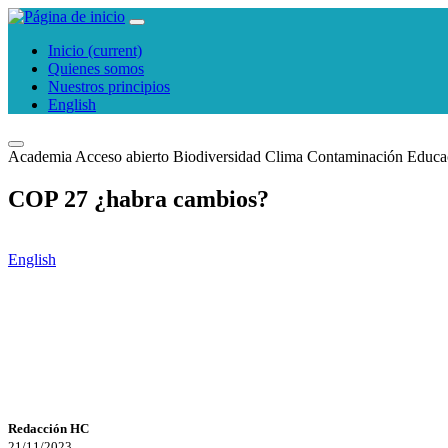
Inicio
(current)
Quienes somos
Nuestros principios
English
Academia
Acceso abierto
Biodiversidad
Clima
Contaminación
Educa
COP 27 ¿habra cambios?
English
Redacción HC
21/11/2023