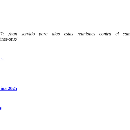
27:
¿han servido para algo estas reuniones contra el ca
ner-orix/
cia
hina 2025
s