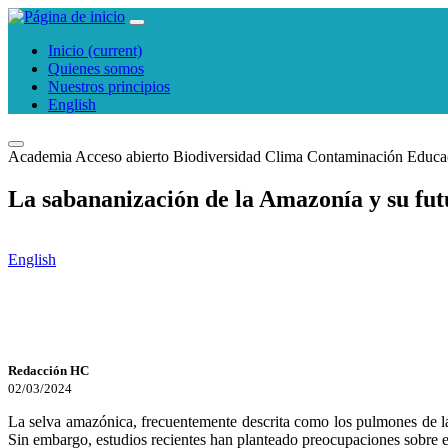
Inicio
(current)
Quienes somos
Nuestros principios
English
Academia
Acceso abierto
Biodiversidad
Clima
Contaminación
Educa
La sabananización de la Amazonía y su fut
English
Redacción HC
02/03/2024
La selva amazónica, frecuentemente descrita como los pulmones de la 
Sin embargo, estudios recientes han planteado preocupaciones sobre el 