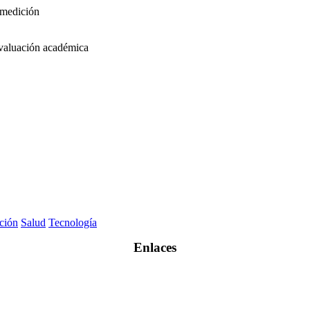
 medición
 evaluación académica
ción
Salud
Tecnología
Enlaces