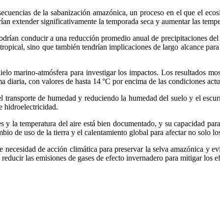
secuencias de la sabanización amazónica, un proceso en el que el ecosi
ían extender significativamente la temporada seca y aumentar las tempe
 podrían conducir a una reducción promedio anual de precipitaciones de
ropical, sino que también tendrían implicaciones de largo alcance para l
ielo marino-atmósfera para investigar los impactos. Los resultados mos
a diaria, con valores de hasta 14 °C por encima de las condiciones ac
 el transporte de humedad y reduciendo la humedad del suelo y el escur
 hidroelectricidad.
 y la temperatura del aire está bien documentado, y su capacidad para r
o de uso de la tierra y el calentamiento global para afectar no solo lo
e necesidad de acción climática para preservar la selva amazónica y evi
 y reducir las emisiones de gases de efecto invernadero para mitigar los e