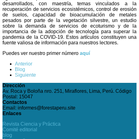
desarrollados, con maestría, temas vinculados a la
recuperación de servicios ecosistémicos, control de erosión
de suelos, capacidad de bioacumulación de metales
pesados por parte de la vegetación silvestre, un estudio
sobre la demanda de servicios de ecoturismo y de la
importancia de la adopción de tecnología para superar la
pandemia de la COVID-19. Estos artículos constituyen una
fuente valiosa de información para nuestros lectores.
Puedes ver nuestro primer número
aquí
Anterior
Blog
Siguiente
Dirección
Av. Roca y Boloña nro. 251, Miraflores, Lima, Perú. Código
Postal: 15047
Contactos
Email: informes@forestaperu.site
Enlaces
Revista Ciencia y Práctica
Comité editorial
blog