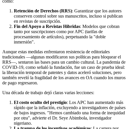
como:
Retención de Derechos (RRS)
: Garantizar que los autores
conserven control sobre sus manuscritos, incluso si publican
en revistas de suscripción.
Fin del Apoyo a Revistas Híbridas
: Modelos que cobran
tanto por suscripciones como por APC (tarifas de
procesamiento de artículos), perpetuando la "doble
inmersión".
Aunque estas medidas enfrentaron resistencia de editoriales
tradicionales —algunas modificaron sus políticas para bloquear el
RRS—, sentaron las bases para un cambio cultural. La pandemia de
COVID-19, como señaló la fundación, fue un caso de prueba ideal:
la liberación temporal de patentes y datos aceleró soluciones, pero
también reveló la fragilidad de los avances en OA cuando los muros
de pago regresaron.
Una década de trabajo dejó claras varias lecciones:
El costo oculto del prestigio
: Los APC han aumentado más
rápido que la inflación, excluyendo a investigadores de países
de bajos ingresos. "Hemos cambiado una forma de inequidad
por otra", advierte el Dr. Seye Abimbola, investigador
nigeriano.
La trampa de los incentivos académicos
: La carrera por