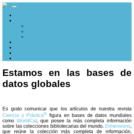
Inicio
Quiénes somos
Quiénes somos
Organización
Actividades
Compromiso
Publicaciones
Blog
Noticiero
Estamos en las bases de
datos globales
Es grato comunicar que los artículos de nuestra revista
®
Ciencia y Práctica
figura en bases de datos mundiales
como
WorldCat
, que posee la más completa información
sobre las colecciones bibliotecarias del mundo.
Dimensions
,
que reúne la colección más completa de información,