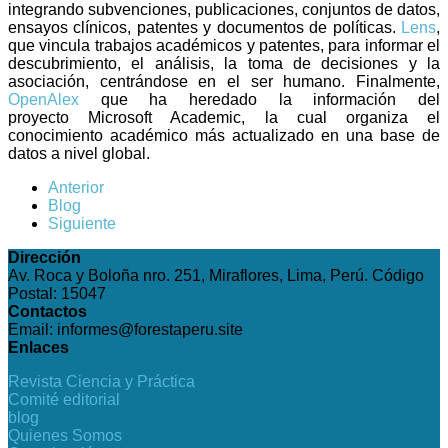
integrando subvenciones, publicaciones, conjuntos de datos,
ensayos clínicos, patentes y documentos de políticas.
Lens
,
que vincula trabajos académicos y patentes, para informar el
descubrimiento, el análisis, la toma de decisiones y la
asociación, centrándose en el ser humano. Finalmente,
OpenAlex
que ha heredado la información del
proyecto Microsoft Academic, la cual organiza el
conocimiento académico más actualizado en una base de
datos a nivel global.
Anterior
Blog
Siguiente
Dirección
Av. Roca y Boloña nro. 251, Miraflores, Lima, Perú. Código
Postal: 15047
Contactos
Email: informes@forestaperu.site
Enlaces
Revista Ciencia y Práctica
Comité editorial
blog
Quienes Somos