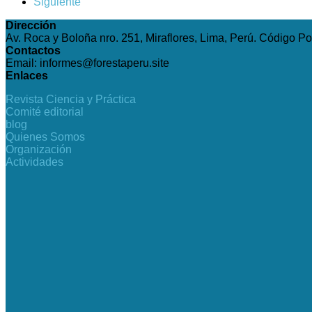
Siguiente
Dirección
Av. Roca y Boloña nro. 251, Miraflores, Lima, Perú. Código Po
Contactos
Email: informes@forestaperu.site
Enlaces
Revista Ciencia y Práctica
Comité editorial
blog
Quienes Somos
Organización
Actividades