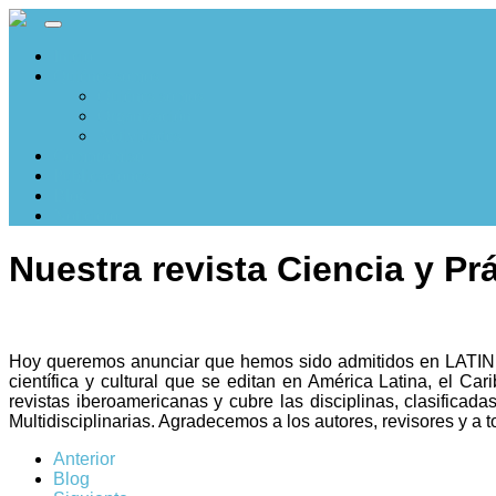
Inicio
Quiénes somos
Quiénes somos
Organización
Actividades
Compromiso
Publicaciones
Blog
Noticiero
Nuestra revista Ciencia y Pr
Hoy queremos anunciar que hemos sido admitidos en LATINDEX,
científica y cultural que se editan en América Latina, el Car
revistas iberoamericanas y cubre las disciplinas, clasificad
Multidisciplinarias. Agradecemos a los autores, revisores y a 
Anterior
Blog