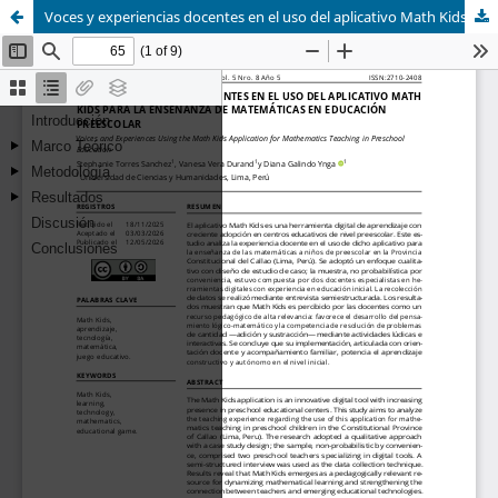
Voces y experiencias docentes en el uso del aplicativo Math Kids para la enseñanza de matemáticas en educación preescolar