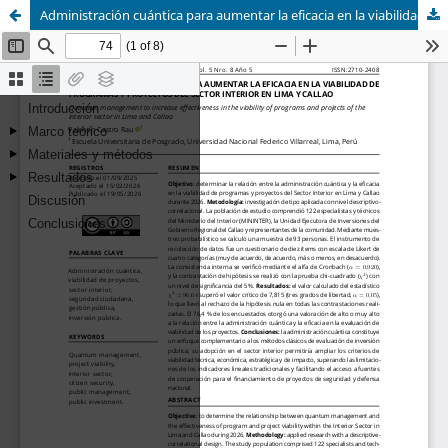
Administración cuántica para aumentar la eficacia en la viabilidad de programas y proyectos del sector interior en lima y callao