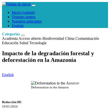
Inicio
(current)
Quienes somos
Nuestros principios
English
Categorias
Academia
Acceso abierto
Biodiversidad
Clima
Contaminación
Educación
Salud
Tecnología
Impacto de la degradación forestal y
deforestación en la Amazonía
English
SentinelHub
Deforestation in the Amazon
Redacción HC
10/01/2024